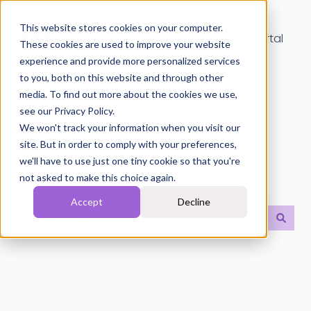
This website stores cookies on your computer.
Helpdesk
Kundenportal
These cookies are used to improve your website
experience and provide more personalized services
to you, both on this website and through other
media. To find out more about the cookies we use,
see our Privacy Policy.
We won't track your information when you visit our
Wie können wir Ihnen
site. But in order to comply with your preferences,
we'll have to use just one tiny cookie so that you're
helfen?
not asked to make this choice again.
Accept
Decline
Es gibt keine Vorschläge, da das Suchfeld leer ist.