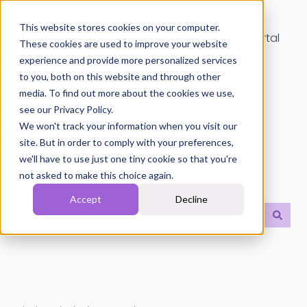
This website stores cookies on your computer.
Helpdesk
Kundenportal
These cookies are used to improve your website
experience and provide more personalized services
to you, both on this website and through other
media. To find out more about the cookies we use,
see our Privacy Policy.
We won't track your information when you visit our
Wie können wir Ihnen
site. But in order to comply with your preferences,
we'll have to use just one tiny cookie so that you're
helfen?
not asked to make this choice again.
Accept
Decline
Es gibt keine Vorschläge, da das Suchfeld leer ist.