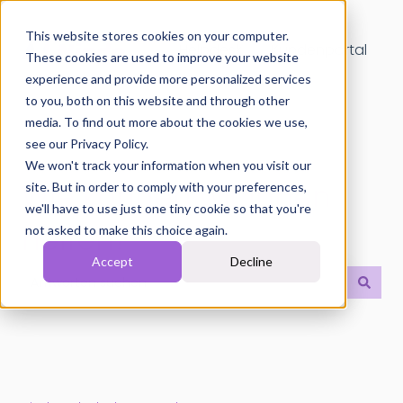
This website stores cookies on your computer.
Helpdesk
Kundenportal
These cookies are used to improve your website
experience and provide more personalized services
to you, both on this website and through other
media. To find out more about the cookies we use,
see our Privacy Policy.
We won't track your information when you visit our
Wie können wir Ihnen
site. But in order to comply with your preferences,
we'll have to use just one tiny cookie so that you're
helfen?
not asked to make this choice again.
Accept
Decline
Es gibt keine Vorschläge, da das Suchfeld leer ist.